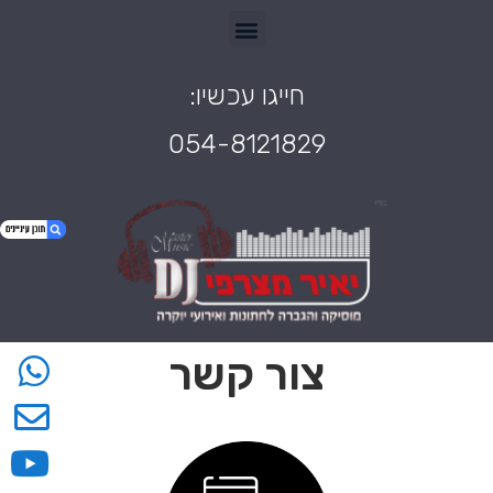
חייגו עכשיו:
054-8121829
1. צור קשר
2. חייגו עכשיו:
צור קשר
3. 054-8121829
4. 0548-121-829
5. yairm50@gmail.com
6. נשמח לעמוד לשירותכם
7. השאירו פרטים ואנו נחזור אליכם בהקדם